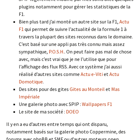
plugins notamment pour gérer les statistiques de la
F1.
Bien plus tard j’ai monté un autre site sur la F1,
Actu
F1
qui permet de suivre l’actualité de la formule 1 à
travers la plupart des sites reconnus dans le domaine.
C’est basé sur une appli pas très connu mais assez
sympathique,
P.O.S.H.
. On peut faire pas mal de chose
avec, mais c’est vrai que je ne l’utilise que pour
l’affichage des flux RSS. Avec ce système j’ai aussi
réalisé d’autres sites comme
Actu e-Viti
et
Actu
Domotique
.
Des sites pour des gites
Gites au Monteil
et
Mas
Impériale
Une galerie photo avec SPIP :
Wallpapers F1
Le site de ma société :
DOEO
Il y en a eu d’autres entre temps qui ont disparu,
notamment basés sur la galerie photo Coppermine, des
forums avec phpBB et SMF ou d’autres moteurs open