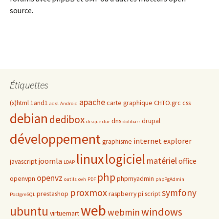
source.
Étiquettes
apache
(x)html
1and1
carte graphique
CHTO.grc
css
adsl
Android
debian
dedibox
dns
drupal
disque dur
dolibarr
développement
internet explorer
graphisme
linux
logiciel
matériel
joomla
office
javascript
LDAP
php
openvz
openvpn
phpmyadmin
outils
ovh
PDF
phpPgAdmin
proxmox
symfony
prestashop
raspberry pi
script
PostgreSQL
web
ubuntu
windows
webmin
virtuemart