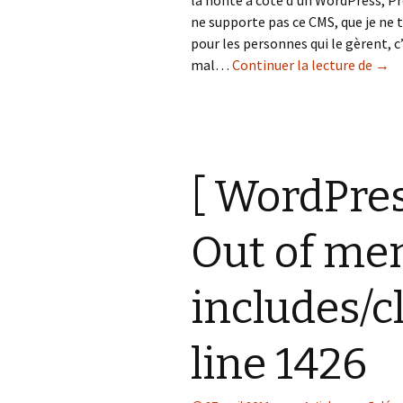
ne supporte pas ce CMS, que je ne t
pour les personnes qui le gèrent, c
[ Co
mal…
Continuer la lecture de
→
[ WordPress
Out of me
includes/c
line 1426