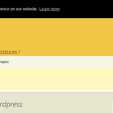
rience on our website.
Learn more
astuces !
propos
ordpress