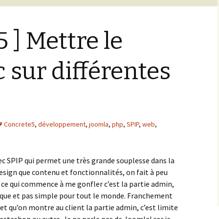
 ] Mettre le
sur différentes
Concrete5
,
développement
,
joomla
,
php
,
SPIP
,
web
,
vec SPIP qui permet une très grande souplesse dans la
design que contenu et fonctionnalités, on fait à peu
 ce qui commence à me gonfler c’est la partie admin,
ique et pas simple pour tout le monde. Franchement
t qu’on montre au client la partie admin, c’est limite
estashop ou autre. Je ne parle pas de Joomla! car je