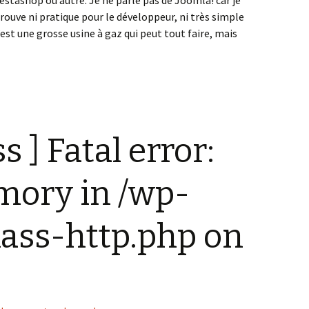
rouve ni pratique pour le développeur, ni très simple
’est une grosse usine à gaz qui peut tout faire, mais
ncrete5 ] Mettre le même bloc sur différentes pages
 ] Fatal error:
mory in /wp-
lass-http.php on