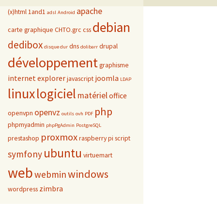
apache
(x)html
1and1
adsl
Android
debian
carte graphique
CHTO.grc
css
dedibox
dns
drupal
disque dur
dolibarr
développement
graphisme
internet explorer
joomla
javascript
LDAP
linux
logiciel
matériel
office
php
openvz
openvpn
outils
ovh
PDF
phpmyadmin
phpPgAdmin
PostgreSQL
proxmox
prestashop
raspberry pi
script
ubuntu
symfony
virtuemart
web
windows
webmin
zimbra
wordpress