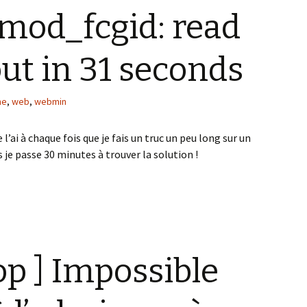
 mod_fcgid: read
ut in 31 seconds
he
,
web
,
webmin
 l’ai à chaque fois que je fais un truc un peu long sur un
s je passe 30 minutes à trouver la solution !
mod_fcgid: read data timeout in 31 seconds
op ] Impossible