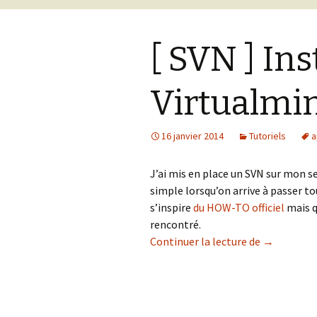
[ SVN ] Ins
Virtualmi
16 janvier 2014
Tutoriels
a
J’ai mis en place un SVN sur mon s
simple lorsqu’on arrive à passer to
s’inspire
du HOW-TO officiel
mais q
rencontré.
[ SVN ] Ins
Continuer la lecture de
→