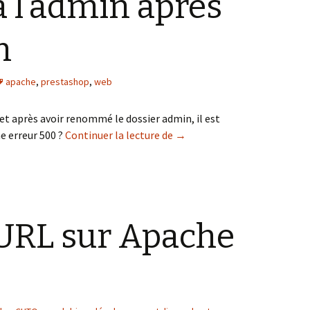
à l’admin après
n
apache
,
prestashop
,
web
et après avoir renommé le dossier admin, il est
[ Prestashop ] Impossible d’
e erreur 500 ?
Continuer la lecture de
→
cURL sur Apache