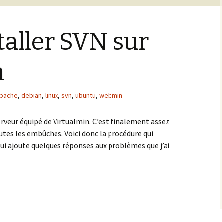
taller SVN sur
n
pache
,
debian
,
linux
,
svn
,
ubuntu
,
webmin
erveur équipé de Virtualmin. C’est finalement assez
utes les embûches. Voici donc la procédure qui
ui ajoute quelques réponses aux problèmes que j’ai
taller SVN sur Virtualmin