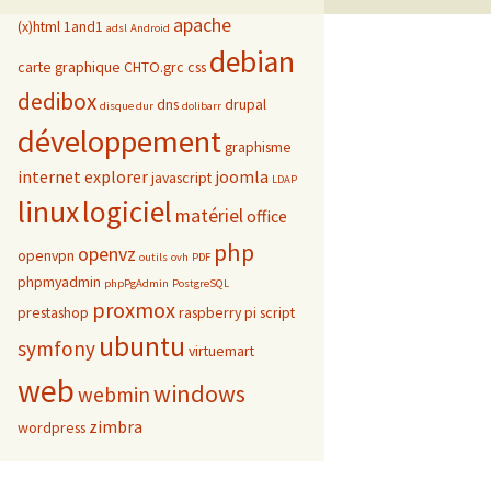
apache
(x)html
1and1
adsl
Android
debian
carte graphique
CHTO.grc
css
dedibox
dns
drupal
disque dur
dolibarr
développement
graphisme
internet explorer
joomla
javascript
LDAP
linux
logiciel
matériel
office
php
openvz
openvpn
outils
ovh
PDF
phpmyadmin
phpPgAdmin
PostgreSQL
proxmox
prestashop
raspberry pi
script
ubuntu
symfony
virtuemart
web
windows
webmin
zimbra
wordpress