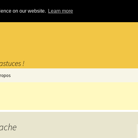
rience on our website.
Learn more
astuces !
propos
pache