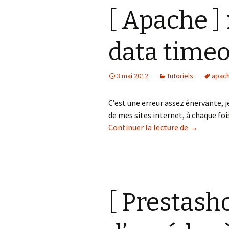
[ Apache ]
data timeo
3 mai 2012
Tutoriels
apac
C’est une erreur assez énervante, je
de mes sites internet, à chaque foi
[ Apache ] 
Continuer la lecture de
→
[ Prestash