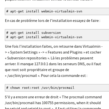
# apt-get install webmin-virtualmin-svn
En cas de problème lors de l’installation essayez de faire :
# apt-get install subversion
# apt-get install webmin-virtualmin-svn
Une fois l’installation faites, on retourne dans Virtualmin -
> « System Settings » -> « Features and Plugins » et cocher
« Subversion repositories ». Là les problèmes peuvent
arriver. Il manque 127.0.0.1 dans les serveurs DNS, ou il faut
que root soit propriétaire et groupe de
« /usr/bin/procmail ». Pour cela la commande est :
# chown root:root /usr/bin/procmail
S’il y a encore une erreur de droit « The procmail command
/usr/bin/procmail has 100755 permissions, when it should
be setuid and setgid to root », il faut utiliser la commande