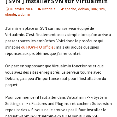
[ SVN ] Installer SVN sur Virtualmin
16 janvier 2014
Tutoriels
apache
,
debian
,
linux
,
svn
,
ubuntu
,
webmin
J’ai mis en place un SVN sur mon serveur équipé de
Virtualmin. C’est finalement assez simple lorsqu’on arrive à
passer toutes les embûches. Voici donc la procédure qui
s’inspire
du HOW-TO officiel
mais qui ajoute quelques
réponses aux problèmes que j’ai rencontré.
On part en supposant que Virtualmin fonctionne et que
vous avez des sites enregistrés. Le serveur tourne avec
Debian, ça a peu d’importance sauf pour l’installation du
paquet.
Pour commencer il faut aller dans Virtualmin -> « System
Settings » -> « Features and Plugins » et cocher « Subversion
repositories ». Si vous ne le trouvez pas il faut installer le
paquet webmin-virtualmin-svn sur le serveur via SSH.