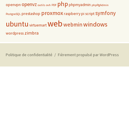
php
openvz
openvpn
phpmyadmin
outils
ovh
PDF
phpPgAdmin
proxmox
symfony
prestashop
raspberry pi
script
PostgreSQL
web
ubuntu
windows
webmin
virtuemart
zimbra
wordpress
Politique de confidentialité
Fièrement propulsé par WordPress