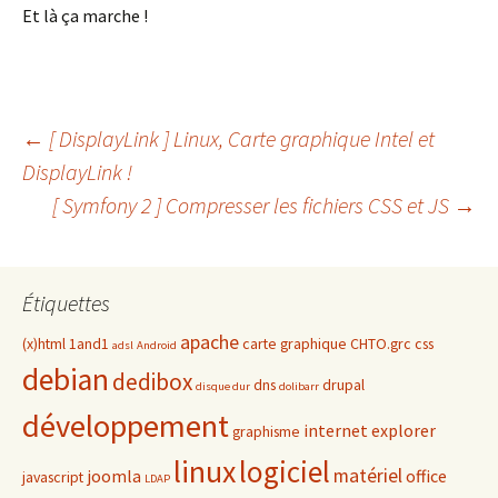
Et là ça marche !
Navigation
←
[ DisplayLink ] Linux, Carte graphique Intel et
DisplayLink !
[ Symfony 2 ] Compresser les fichiers CSS et JS
→
des
articles
Étiquettes
apache
(x)html
1and1
carte graphique
CHTO.grc
css
adsl
Android
debian
dedibox
dns
drupal
disque dur
dolibarr
développement
internet explorer
graphisme
linux
logiciel
matériel
joomla
office
javascript
LDAP