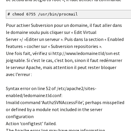
# chmod 6755 /usr/bin/procmail
Pour activer Subversion pour un domaine, il faut aller dans
le domaine voulu puis cliquer sur « Edit Virtual
Server »/ »Editer un serveur ». Puis dans la section « Enabled
features » cocher sur « Subversion repositories ».
Une fois fait, vérifiez si http://www.ledomaine.tld/svn est
joignable. Si c’est le cas, c’est bon, sinon il faut redémarrer
le serveur Apache, mais attention il peut rester bloquer
avec l’erreur :
Syntax error on line 52 of /etc/apache2/sites-
enabled/ledomaine.tld.conf:
Invalid command ‘AuthzSVNAccessFile’, perhaps misspelled
or defined by a module not included in the server
configuration
Action ‘configtest’ failed.
The Apache error log may have more information.