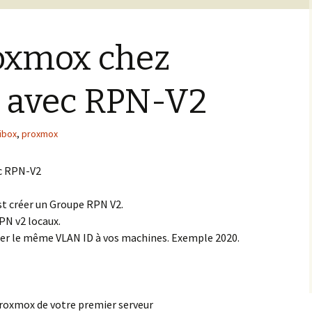
roxmox chez
t avec RPN-V2
ibox
,
proxmox
ec RPN-V2
est créer un Groupe RPN V2.
N v2 locaux.
ter le même VLAN ID à vos machines. Exemple 2020.
proxmox de votre premier serveur