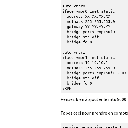
auto vmbr0
iface vmbr0 inet static
address XX.XX.XX.XX
netmask 255.255.255.0
gateway YY.YY.YY.YY
bridge_ports enp1s0f0
bridge_stp off
bridge_fd 0
auto vmbr1
iface vmbr1 inet static
address 10.10.10.1
netmask 255.255.255.0
bridge_ports enp1s0f1.2003
bridge_stp off
bridge_fd 0
#RPN
Pensez bien à ajouter le mtu 9000
Tapez ceci pour prendre en compte 
service networking restart