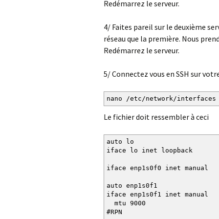
Redémarrez le serveur.
4/ Faites pareil sur le deuxième ser
réseau que la première. Nous prend
Redémarrez le serveur.
5/ Connectez vous en SSH sur votre
nano /etc/network/interfaces
Le fichier doit ressembler à ceci
auto lo
iface lo inet loopback
iface enp1s0f0 inet manual
auto enp1s0f1
iface enp1s0f1 inet manual
mtu 9000
#RPN