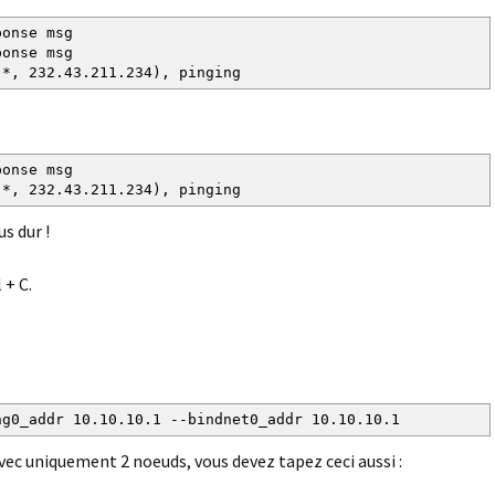
ponse msg
ponse msg
(*, 232.43.211.234), pinging
ponse msg
(*, 232.43.211.234), pinging
us dur !
 + C.
ng0_addr 10.10.10.1 --bindnet0_addr 10.10.10.1
avec uniquement 2 noeuds, vous devez tapez ceci aussi :