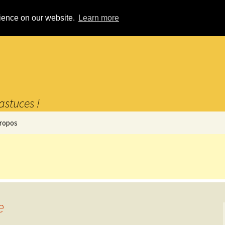
rience on our website.
Learn more
astuces !
propos
e