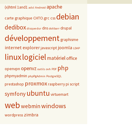
apache
(x)html
1and1
adsl
Android
debian
carte graphique
CHTO.grc
css
dedibox
dns
drupal
disque dur
dolibarr
développement
graphisme
internet explorer
joomla
javascript
LDAP
linux
logiciel
matériel
office
php
openvz
openvpn
outils
ovh
PDF
phpmyadmin
phpPgAdmin
PostgreSQL
proxmox
prestashop
raspberry pi
script
ubuntu
symfony
virtuemart
web
windows
webmin
zimbra
wordpress