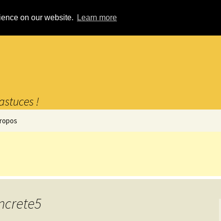
rience on our website.
Learn more
astuces !
propos
oncrete5