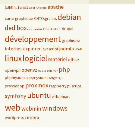
apache
(x)html
1and1
adsl
Android
debian
carte graphique
CHTO.grc
css
dedibox
dns
drupal
disque dur
dolibarr
développement
graphisme
internet explorer
joomla
javascript
LDAP
linux
logiciel
matériel
office
php
openvz
openvpn
outils
ovh
PDF
phpmyadmin
phpPgAdmin
PostgreSQL
proxmox
prestashop
raspberry pi
script
ubuntu
symfony
virtuemart
web
windows
webmin
zimbra
wordpress