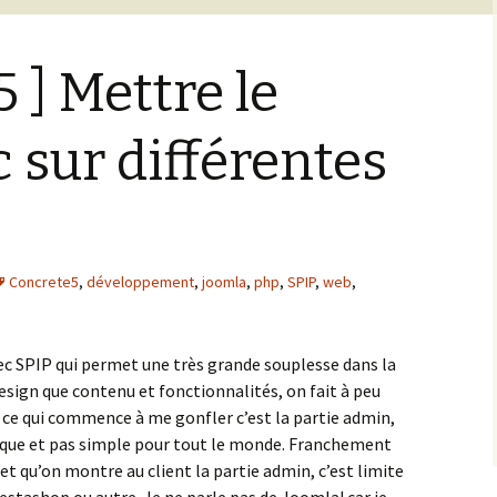
 ] Mettre le
sur différentes
Concrete5
,
développement
,
joomla
,
php
,
SPIP
,
web
,
vec SPIP qui permet une très grande souplesse dans la
design que contenu et fonctionnalités, on fait à peu
 ce qui commence à me gonfler c’est la partie admin,
ique et pas simple pour tout le monde. Franchement
t qu’on montre au client la partie admin, c’est limite
estashop ou autre. Je ne parle pas de Joomla! car je