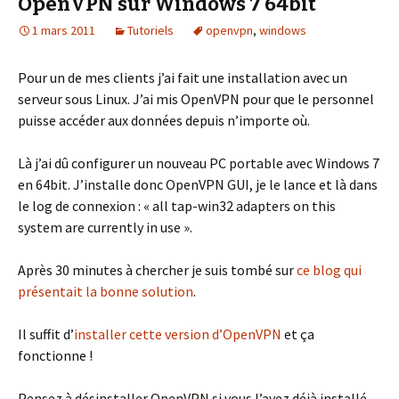
OpenVPN sur Windows 7 64bit
1 mars 2011
Tutoriels
openvpn
,
windows
Pour un de mes clients j’ai fait une installation avec un
serveur sous Linux. J’ai mis OpenVPN pour que le personnel
puisse accéder aux données depuis n’importe où.
Là j’ai dû configurer un nouveau PC portable avec Windows 7
en 64bit. J’installe donc OpenVPN GUI, je le lance et là dans
le log de connexion : « all tap-win32 adapters on this
system are currently in use ».
Après 30 minutes à chercher je suis tombé sur
ce blog qui
présentait la bonne solution
.
Il suffit d’
installer cette version d’OpenVPN
et ça
fonctionne !
Pensez à désinstaller OpenVPN si vous l’avez déjà installé.