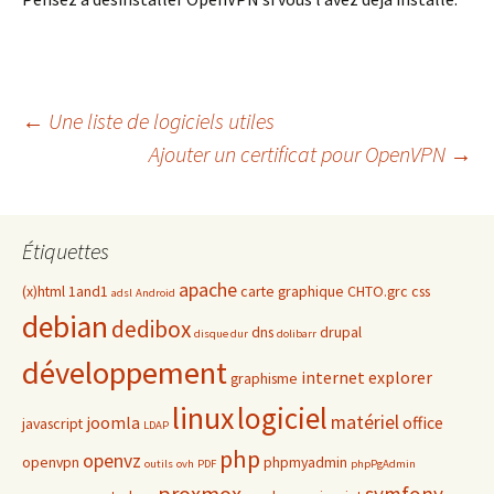
Navigation
←
Une liste de logiciels utiles
Ajouter un certificat pour OpenVPN
→
des
Étiquettes
articles
apache
(x)html
1and1
carte graphique
CHTO.grc
css
adsl
Android
debian
dedibox
dns
drupal
disque dur
dolibarr
développement
internet explorer
graphisme
linux
logiciel
matériel
joomla
office
javascript
LDAP
php
openvz
openvpn
phpmyadmin
outils
ovh
PDF
phpPgAdmin
proxmox
symfony