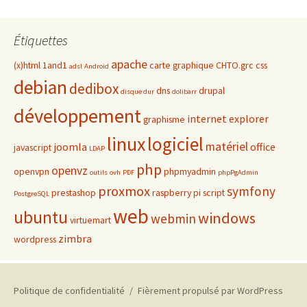
Étiquettes
apache
(x)html
1and1
carte graphique
CHTO.grc
css
adsl
Android
debian
dedibox
dns
drupal
disque dur
dolibarr
développement
internet explorer
graphisme
linux
logiciel
matériel
joomla
office
javascript
LDAP
php
openvz
openvpn
phpmyadmin
outils
ovh
PDF
phpPgAdmin
proxmox
symfony
prestashop
raspberry pi
script
PostgreSQL
web
ubuntu
windows
webmin
virtuemart
zimbra
wordpress
Politique de confidentialité
Fièrement propulsé par WordPress