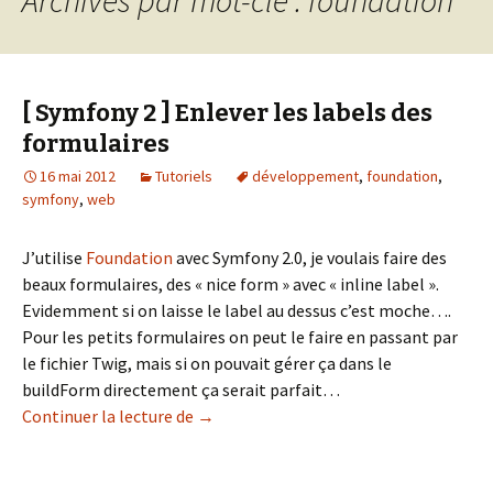
[ Symfony 2 ] Enlever les labels des
formulaires
16 mai 2012
Tutoriels
développement
,
foundation
,
symfony
,
web
J’utilise
Foundation
avec Symfony 2.0, je voulais faire des
beaux formulaires, des « nice form » avec « inline label ».
Evidemment si on laisse le label au dessus c’est moche….
Pour les petits formulaires on peut le faire en passant par
le fichier Twig, mais si on pouvait gérer ça dans le
buildForm directement ça serait parfait…
[ Symfony 2 ] Enlever les labels des for
Continuer la lecture de
→