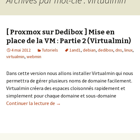
[ Proxmox sur Dedibox ] Mise en
place de la VM : Partie 2 (Virtualmin)
4 mai 2012
Tutoriels
1and1
,
debian
,
dedibox
,
dns
,
linux
,
virtualmin
,
webmin
Dans cette version nous allons installer Virtualmin qui nous
permettra de gérer plusieurs noms de domaine facilement.
Virtualmin créera des espaces cloisonnés rapidement et
simplement pour chaque domaine et sous-domaine
[ Proxmox sur Dedibox ] Mise en place de
Continuer la lecture de
→