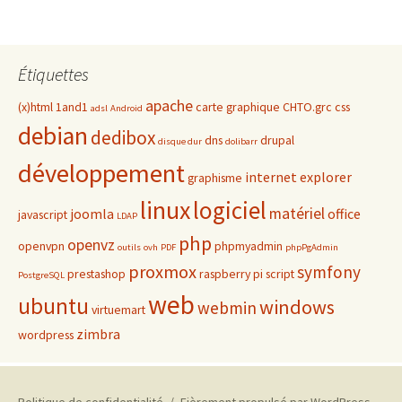
Étiquettes
apache
(x)html
1and1
carte graphique
CHTO.grc
css
adsl
Android
debian
dedibox
dns
drupal
disque dur
dolibarr
développement
internet explorer
graphisme
linux
logiciel
matériel
joomla
office
javascript
LDAP
php
openvz
openvpn
phpmyadmin
outils
ovh
PDF
phpPgAdmin
proxmox
symfony
prestashop
raspberry pi
script
PostgreSQL
web
ubuntu
windows
webmin
virtuemart
zimbra
wordpress
Politique de confidentialité
Fièrement propulsé par WordPress