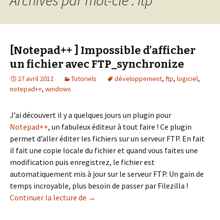
[Notepad++ ] Impossible d’afficher
un fichier avec FTP_synchronize
27 avril 2012
Tutoriels
développement
,
ftp
,
logiciel
,
notepad++
,
windows
J’ai découvert il y a quelques jours un plugin pour
Notepad++
, un fabuleux éditeur à tout faire ! Ce plugin
permet d’aller éditer les fichiers sur un serveur FTP. En fait
il fait une copie locale du fichier et quand vous faites une
modification puis enregistrez, le fichier est
automatiquement mis à jour sur le serveur FTP. Un gain de
temps incroyable, plus besoin de passer par Filezilla !
[Notepad++ ] Impossible d’afficher un 
Continuer la lecture de
→