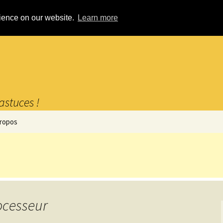
rience on our website.
Learn more
astuces !
propos
rocesseur