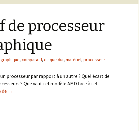
f de processeur
raphique
 graphique
,
comparatif
,
disque dur
,
matériel
,
processeur
 un processeur par rapport à un autre ? Quel écart de
ocesseurs ? Que vaut tel modèle AMD face à tel
Comparatif de processeur et carte graphique
e de
→