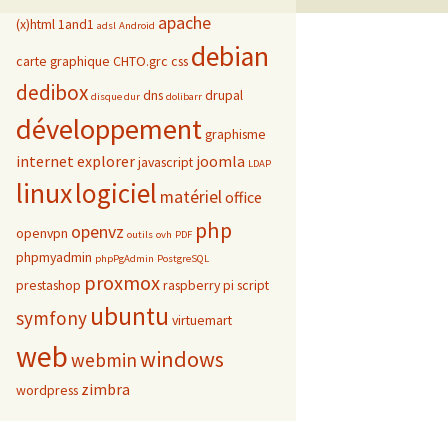
apache
(x)html
1and1
adsl
Android
debian
carte graphique
CHTO.grc
css
dedibox
dns
drupal
disque dur
dolibarr
développement
graphisme
internet explorer
joomla
javascript
LDAP
linux
logiciel
matériel
office
php
openvz
openvpn
outils
ovh
PDF
phpmyadmin
phpPgAdmin
PostgreSQL
proxmox
prestashop
raspberry pi
script
ubuntu
symfony
virtuemart
web
windows
webmin
zimbra
wordpress